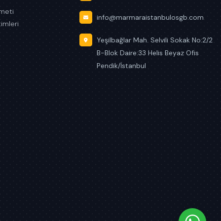
zmeti
info@marmaraistanbulosgb.com
timleri
Yeşilbağlar Mah. Selvili Sokak No:2/2
B-Blok Daire:33 Helis Beyaz Ofis
Pendik/İstanbul