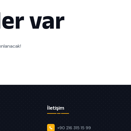
er var
yınlanacak!
İletişim
+90 216 315 15 99