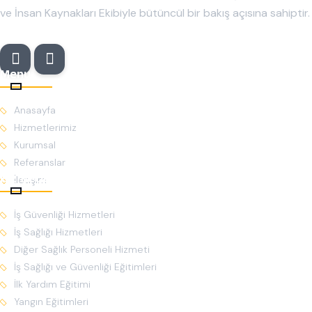
ve İnsan Kaynakları Ekibiyle bütüncül bir bakış açısına sahiptir.
Menu
Anasayfa
Hizmetlerimiz
Kurumsal
Referanslar
Hizmetlerimiz
İletişim
İş Güvenliği Hizmetleri
İş Sağlığı Hizmetleri
Diğer Sağlık Personeli Hizmeti
İş Sağlığı ve Güvenliği Eğitimleri
İlk Yardım Eğitimi
Yangın Eğitimleri