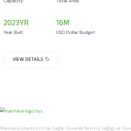
Capacity
Total Area
2023
YR
16
M
Year Built
USD Dollar Budget
Marmara İstanbul Ortak Sağlık Güvenlik Birimi İş Sağlığı ve Güve