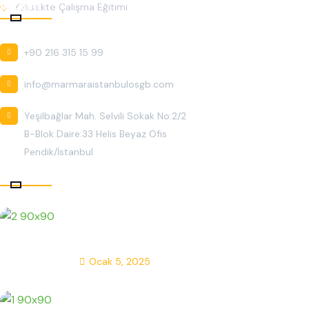
İletişim
Yüksekte Çalışma Eğitimi
+90 216 315 15 99
info@marmaraistanbulosgb.com
Yeşilbağlar Mah. Selvili Sokak No:2/2
B-Blok Daire:33 Helis Beyaz Ofis
Pendik/İstanbul
Son Gönderiler
İş Sağlığı Hizmetleri Nedir?
Neden Önemlidir?
Ocak 5, 2025
İlk Yardım Eğitimi Nedir? Neden