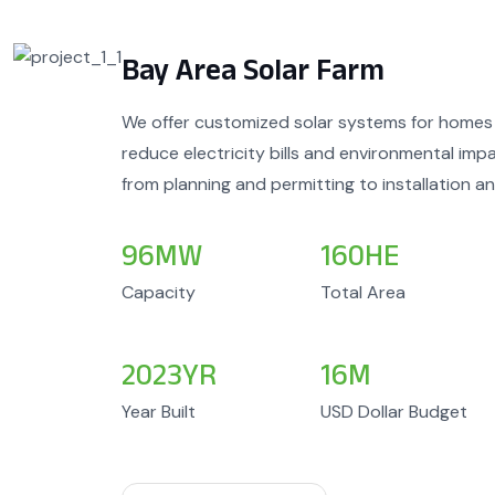
Bay Area Solar Farm
We offer customized solar systems for homes o
reduce electricity bills and environmental imp
from planning and permitting to installation a
96
MW
160
HE
Capacity
Total Area
2023
YR
16
M
Year Built
USD Dollar Budget