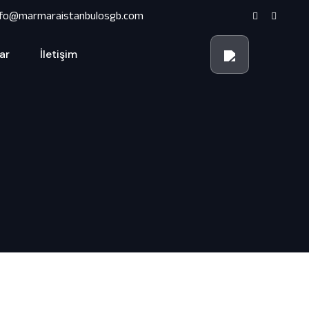
nfo@marmaraistanbulosgb.com
ar
İletişim