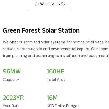
Green Forest Solar Station
We offer customized solar systems for homes of all sizes, 
reduce electricity bills and environmental impact. Our team
from planning and permitting to installation and post-instal
96
MW
160
HE
Capacity
Total Area
2023
YR
16
M
Year Built
USD Dollar Budget