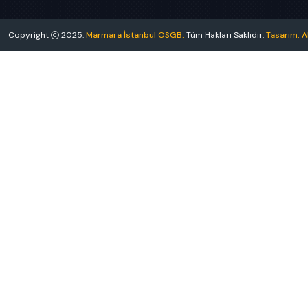
Copyright
2025.
Marmara İstanbul OSGB.
Tüm Hakları Saklıdır.
Tasarım: Ak